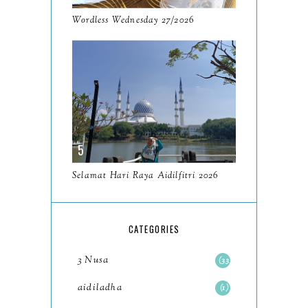
Menghiburkan Un...
Wordless Wednesday 27/2026
Tempat Makan Perak 2024
Teratak Suak Saudagar
Expr...
Currently....
Tempat Makan Perak 2024
Breakfast By The River
Kat...
Selamat Hari Raya Aidilfitri 2026
Resensi Buku Pengubat Luka
Penawar Sengsara oleh
D...
CATEGORIES
Sepetang Bersama Seorang
3 Nusa
33
Sunbae Yang
aidiladha
Menjengkelkan 😅
1