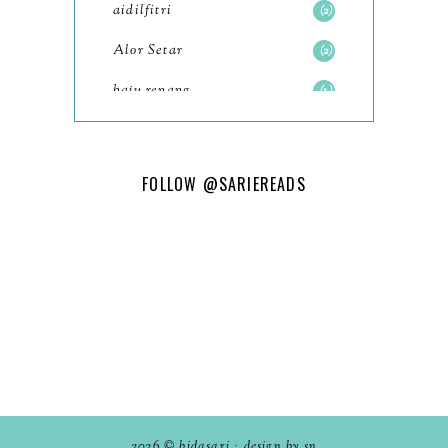
Chalet Menarik Kuala
aidilfitri
2
Kangsar 2024
Alor Setar
2
Pengalaman Mengi...
baju renang
1
Tempat Makan Sedap
Melaka 2024 Nasi Lemak
baking
2
Ujong Pa...
baking class
3
FOLLOW
@SARIEREADS
Resensi Buku The Goodbye
Bali
82
Cat by Hiro Arikawa
bandar seri iskandar
2
Tempat Menarik Melaka
2024 Makam Hang Jebat
Bandung
1
dan Lo...
Batam
18
Tempat Menarik Melaka
Batu Gajah
6
2024 Makam Hang Tuah,
Tanjon...
beauty
7
2026 ©
bidasari
·
design by sn
Serendipity September