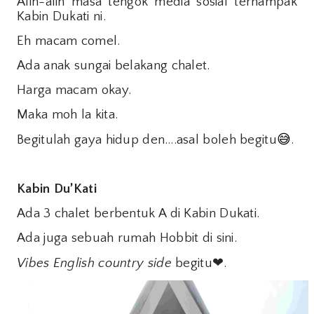
Alih-alih masa tengok media sosial ternampak
Kabin Dukati ni.
Eh macam comel.
Ada anak sungai belakang chalet.
Harga macam okay.
Maka moh la kita.
Begitulah gaya hidup den….asal boleh begitu
😅
.
Kabin Du’Kati
Ada 3 chalet berbentuk A di Kabin Dukati.
Ada juga sebuah rumah Hobbit di sini.
Vibes English country side
begitu
❤
.