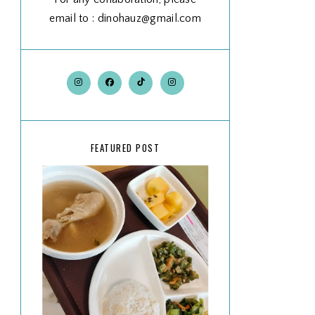
email to : dinohauz@gmail.com
FEATURED POST