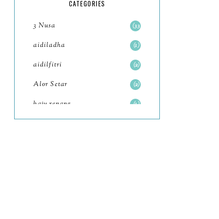
5
CATEGORIES
July
4
3 Nusa
33
June
6
aidiladha
1
May
7
aidilfitri
2
April
8
Alor Setar
2
March
6
baju renang
1
February
9
baking
2
January
11
baking class
3
2022
102
Bali
82
December
12
bandar seri iskandar
2
November
11
Bandung
1
October
6