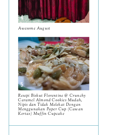
June
5
May
11
April
Awesome August
13
March
11
February
9
January
6
2023
93
December
11
Resepi Biskut Florentine @ Crunchy
November
Caramel Almond Cookies Mudah,
8
Nipis dan Tidak Melekat Dengan
Menggunakan Paper Cup (Cawan
October
11
Kertas) Muffin Cupcake
September
7
August