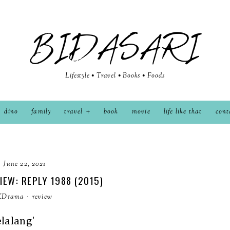
BIDASARI
Lifestyle • Travel • Books • Foods
dino
family
travel
book
movie
life like that
cont
June 22, 2021
EW: REPLY 1988 (2015)
KDrama
·
review
lalang'