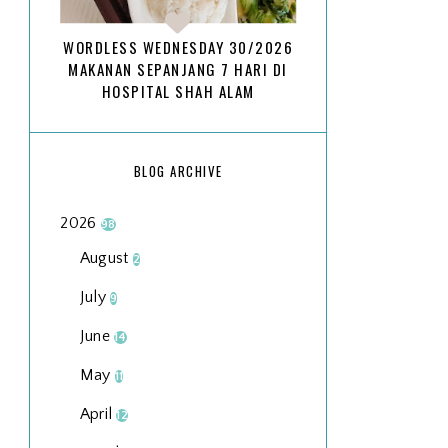
WORDLESS WEDNESDAY 30/2026
MAKANAN SEPANJANG 7 HARI DI
HOSPITAL SHAH ALAM
BLOG ARCHIVE
2026
98
August
2
July
9
June
14
May
11
April
12