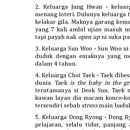
2. Keluarga Jung Hwan - keluar
menang loteri. Dulunya keluarga
kelakar gila. Maknya garang kem
yang 7 kali ambil ujian masuk u
tapi payah nak
open up
ni suka pa
3. Keluarga Sun Woo - Sun Woo ni 
duduk dengan emaknya yang m
dalam 4 tahun.
4. Keluarga Choi Taek - Taek dibe
dunia. Taek
is the baby in the g
terutamanya si Deok Sun. Taek 
kawan layan dia macam konco-kon
tersendiri sebab
stress
main baduk
5. Keluarga Dong Ryong - Dong 
pelajaran, selalu tidur, panjan