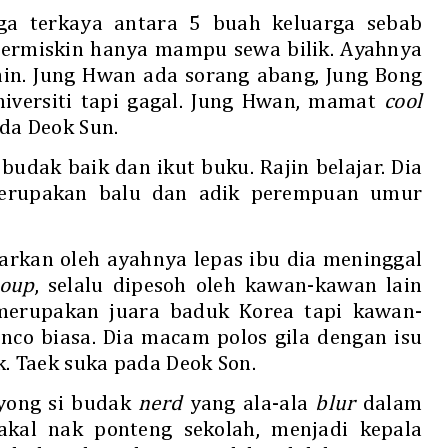
ga terkaya antara 5 buah keluarga sebab
 termiskin hanya mampu sewa bilik. Ayahnya
ain. Jung Hwan ada sorang abang, Jung Bong
niversiti tapi gagal. Jung Hwan, mamat
cool
da Deok Sun.
budak baik dan ikut buku. Rajin belajar. Dia
erupakan balu dan adik perempuan umur
sarkan oleh ayahnya lepas ibu dia meninggal
roup
, selalu dipesoh oleh kawan-kawan lain
merupakan juara baduk Korea tapi kawan-
co biasa. Dia macam polos gila dengan isu
. Taek suka pada Deok Son.
Ryong si budak
nerd
yang ala-ala
blur
dalam
g akal nak ponteng sekolah, menjadi kepala