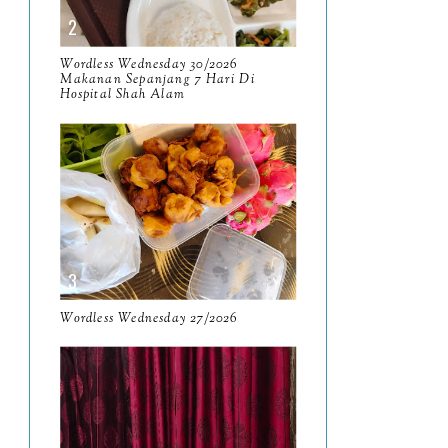
April
9
Wordless Wednesday 30/2026
March
11
Makanan Sepanjang 7 Hari Di
Hospital Shah Alam
February
8
January
14
2024
130
December
19
November
12
October
10
Wordless Wednesday 27/2026
September
13
August
9
July
12