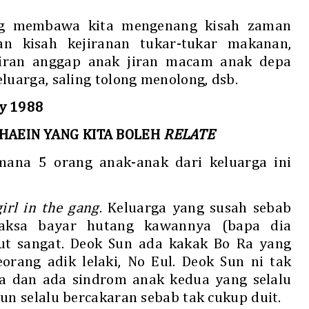
ng membawa kita mengenang kisah zaman
n kisah kejiranan tukar-tukar makanan,
iran anggap anak jiran macam anak depa
luarga, saling tolong menolong, dsb.
ly 1988
RHAEIN YANG KITA BOLEH
RELATE
mana 5 orang anak-anak dari keluarga ini
girl in the gang
. Keluarga yang susah sebab
paksa bayar hutang kawannya (bapa dia
t sangat. Deok Sun ada kakak Bo Ra yang
eorang adik lelaki, No Eul. Deok Sun ni tak
gila dan ada sindrom anak kedua yang selalu
Sun selalu bercakaran sebab tak cukup duit.