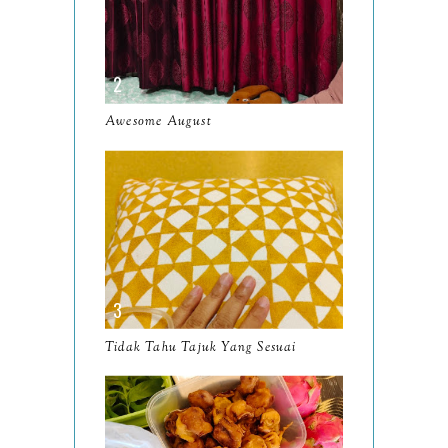
May
9
April
9
March
11
Awesome August
February
8
January
14
2024
130
December
19
November
12
October
10
Tidak Tahu Tajuk Yang Sesuai
September
13
August
9
July
12