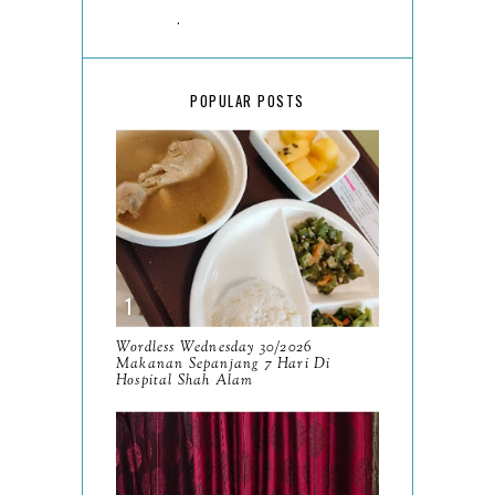
March
18
February
15
POPULAR POSTS
January
17
2025
134
December
15
November
14
October
13
September
9
Wordless Wednesday 30/2026
Makanan Sepanjang 7 Hari Di
August
Hospital Shah Alam
8
July
14
June
10