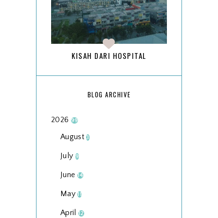
KISAH DARI HOSPITAL
BLOG ARCHIVE
2026
99
August
3
July
9
June
14
May
11
April
12