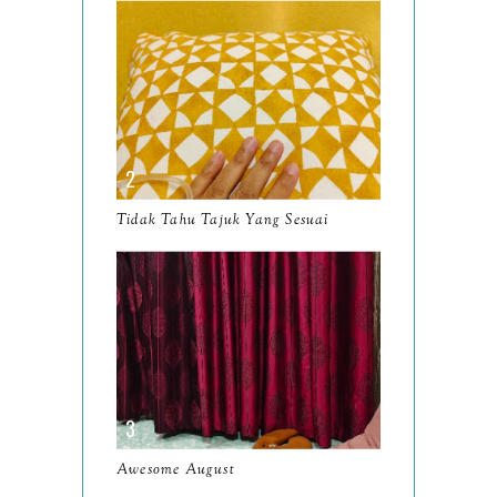
July
14
June
10
May
9
April
9
March
11
Tidak Tahu Tajuk Yang Sesuai
February
8
January
14
2024
130
December
19
November
12
October
10
Awesome August
September
13