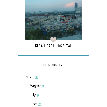
KISAH DARI HOSPITAL
BLOG ARCHIVE
2026
99
August
3
July
9
June
14