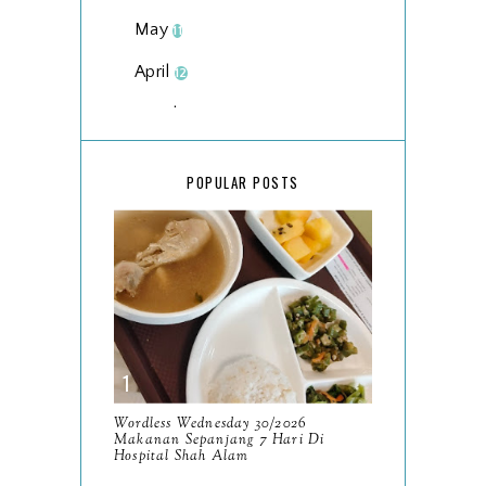
May
11
April
12
March
18
February
15
POPULAR POSTS
January
17
2025
134
December
15
November
14
October
13
September
9
Wordless Wednesday 30/2026
Makanan Sepanjang 7 Hari Di
August
Hospital Shah Alam
8