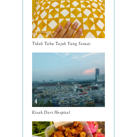
2024
130
December
19
November
12
October
10
Tidak Tahu Tajuk Yang Sesuai
September
13
August
9
July
12
June
5
May
11
April
13
Kisah Dari Hospital
March
11
February
9