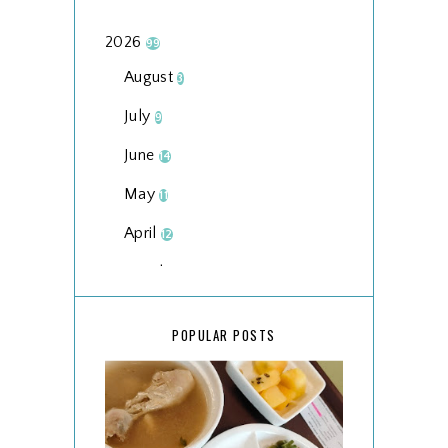
2026
99
August
3
July
9
June
14
May
11
April
12
March
18
February
15
POPULAR POSTS
January
17
2025
134
December
15