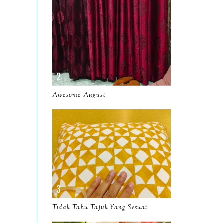
July
14
June
10
May
9
April
9
March
11
Awesome August
February
8
January
14
2024
130
December
19
November
12
The Last Day of November
Tidak Tahu Tajuk Yang Sesuai
Ayam Brand Meneruskan