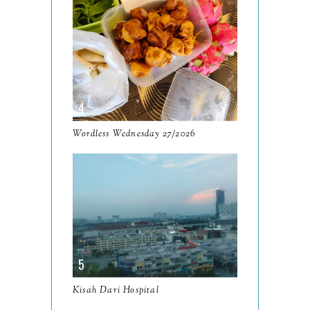
Komitmen Malaysia Lebih
Siha...
Tempat Menarik Kuala
Selangor 2024 Muzium
Permaina...
6 Tempat Menarik di Bukit
Wordless Wednesday 27/2026
Melawati Kuala Selangor
...
Resensi Buku Istanbul
Memories And The City
by Orh...
Kematian Orang Tidak
Dikenali Tetapi Buat Den
Pata...
Kisah Dari Hospital