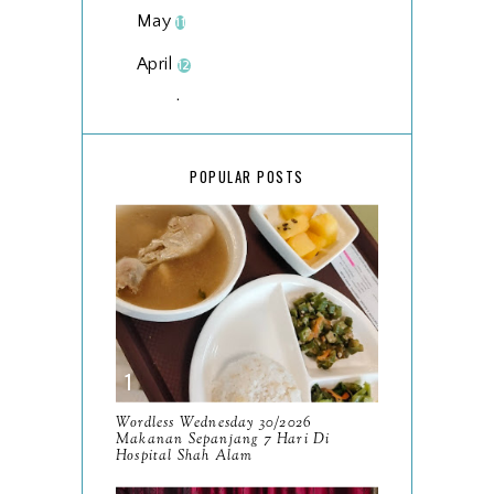
May
11
April
12
March
18
February
15
POPULAR POSTS
January
17
2025
134
December
15
November
14
October
13
September
9
Wordless Wednesday 30/2026
Makanan Sepanjang 7 Hari Di
August
Hospital Shah Alam
8