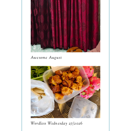
January
14
2024
130
December
19
November
12
October
10
Awesome August
September
13
August
9
July
12
June
5
May
11
April
13
Wordless Wednesday 27/2026