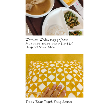
2025
134
December
15
November
14
October
13
September
9
Wordless Wednesday 30/2026
Makanan Sepanjang 7 Hari Di
August
Hospital Shah Alam
8
July
14
June
10
May
9
April
9
March
11
Tidak Tahu Tajuk Yang Sesuai
February
8