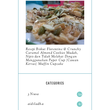
March
11
February
9
January
6
2023
93
December
11
Resepi Biskut Florentine @ Crunchy
November
8
Caramel Almond Cookies Mudah,
Nipis dan Tidak Melekat Dengan
October
Menggunakan Paper Cup (Cawan
11
Kertas) Muffin Cupcake
September
7
August
5
CATEGORIES
July
4
3 Nusa
33
June
6
aidiladha
1
May
7