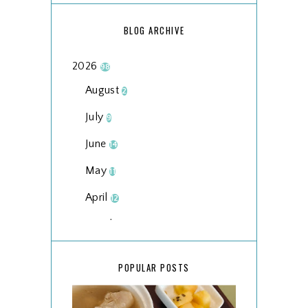
BLOG ARCHIVE
2026
98
August
2
July
9
June
14
May
11
April
12
March
18
February
15
POPULAR POSTS
January
17