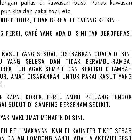
engan panas di kawasan biasa. Panas kawasan
n kita dah pakai topi, etc.
UIDED TOUR, TIDAK BERBALOI DATANG KE SINI.
G PERGI, CAFÉ YANG ADA DI SINI TAK BEROPERASI
 KASUT YANG SESUAI. DISEBABKAN CUACA DI SINI
JU YANG SELESA DAN TIDAK BERAMBU-RAMBA.
OREK TUH AGAK SEMPIT DAN BERLIKU DITAMBAH
UR, AMAT DISARANKAN UNTUK PAKAI KASUT YANG
E.
NG KAPAL KOREK. PERLU AMBIL PELUANG TENGOK
AI SUDUT DI SAMPING BERSENAM SEDIKIT.
YAK MAKLUMAT MENARIK DI SINI.
LEH BELI MAKANAN IKAN DI KAUNTER TIKET SEBAB
AN DALAM LOMBONG NANTI. ADA LA AKTIVITI BEST