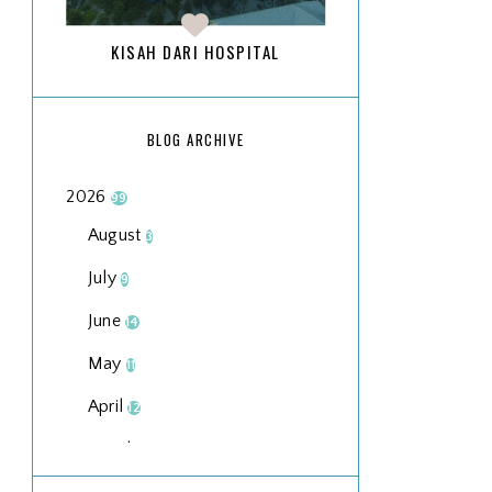
KISAH DARI HOSPITAL
BLOG ARCHIVE
2026
99
August
3
July
9
June
14
May
11
April
12
March
18