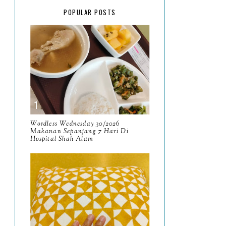
February
15
POPULAR POSTS
January
17
2025
134
December
15
November
14
October
13
September
9
Wordless Wednesday 30/2026
Makanan Sepanjang 7 Hari Di
Hospital Shah Alam
August
8
July
14
June
10
May
9
April
9