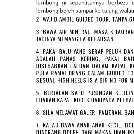
lombong ni kepanasannya berbeza d
lombong boleh sampai ke tulang walaupu
2. WAJIB AMBIL GUIDED TOUR. TANPA G
3. BAWA AIR MINERAL. MASA KITAORAN
JADINYA MEMANG LA KEHAUSAN.
4. PAKAI BAJU YANG SERAP PELUH DAN
ADALAH PANAS KERING, PAKAI BA
DISEBABKAN LALUAN DALAM KAPAL K
PULA RAMAI ORANG DALAM GUIDED TO
SESUAI. HIGH HEELS IS A BIG NO FOR M
5. BERJALAN SATU PUSINGAN KELILI
LUARAN KAPAL KOREK DARIPADA PELBAG
6. SILA MELAWAT GALERI PAMERAN. BAN
7. KALAU BAWA ANAK-ANAK KECIL, BO
DIAORANG BOLEH BAGI MAKAN IKAN-IK