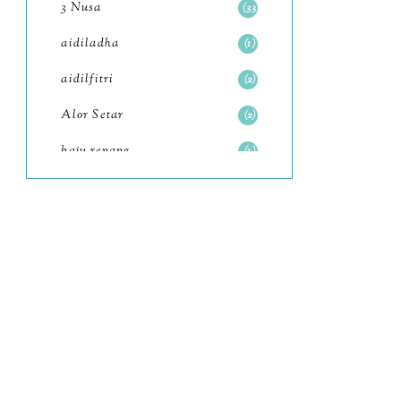
3 Nusa
33
June
6
aidiladha
1
May
7
aidilfitri
2
April
8
Alor Setar
2
March
6
baju renang
1
February
9
baking
2
January
11
baking class
3
2022
102
Bali
82
December
12
bandar seri iskandar
2
November
11
Bandung
1
October
6
Batam
18
September
4