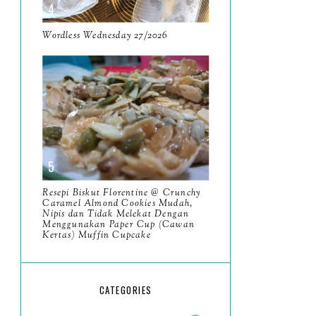
May
11
April
Wordless Wednesday 27/2026
13
March
11
February
9
January
6
2023
93
December
11
Resepi Biskut Florentine @ Crunchy
November
Caramel Almond Cookies Mudah,
8
Nipis dan Tidak Melekat Dengan
Menggunakan Paper Cup (Cawan
October
11
Kertas) Muffin Cupcake
September
7
August
5
CATEGORIES
July
4