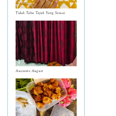
March
11
Tidak Tahu Tajuk Yang Sesuai
February
8
January
14
2024
130
December
19
November
12
October
10
Awesome August
September
13
August
9
July
12
June
5