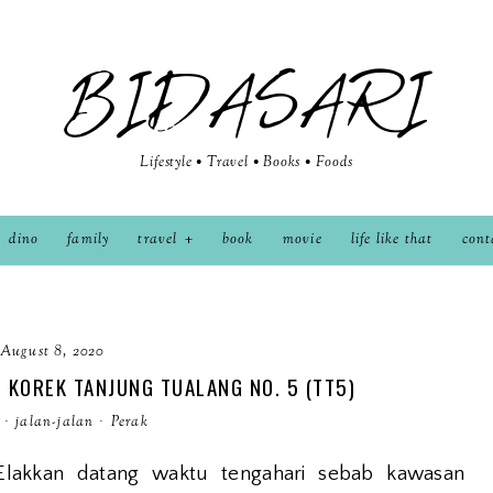
BIDASARI
Lifestyle • Travel • Books • Foods
dino
family
travel
book
movie
life like that
cont
August 8, 2020
L KOREK TANJUNG TUALANG NO. 5 (TT5)
·
jalan-jalan
·
Perak
Elakkan datang waktu tengahari sebab kawasan