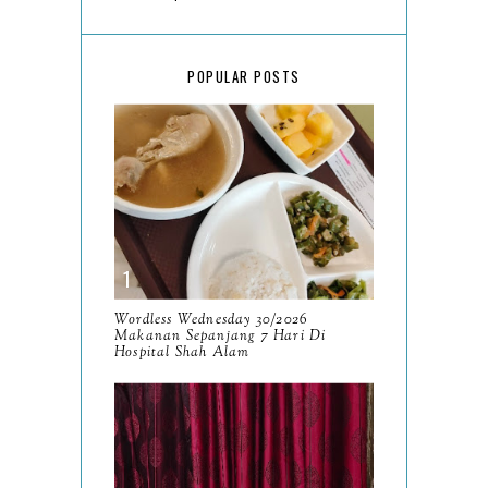
March
18
February
15
POPULAR POSTS
January
17
2025
134
December
15
November
14
October
13
September
9
Wordless Wednesday 30/2026
Makanan Sepanjang 7 Hari Di
August
Hospital Shah Alam
8
July
14
June
10
May
9