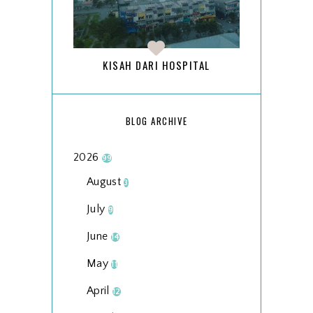
KISAH DARI HOSPITAL
BLOG ARCHIVE
2026
99
August
3
July
9
June
14
May
11
April
12