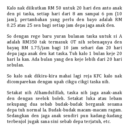
Kalo nak diikutkan RM 50 untuk 20 hari den anto anak
den pi taska, setiap hari dari 8 am sampai 6 pm (10
jam), pertambahan yang perlu den bayo adalah RM
0.25 atau 25 sen bagi setiap jam depa jaga anak den.
So dengan rege baru yuran bulanan taska untuk si A
adalah RM350 tak termasuk OT nih sebenaqnya den
bayaq RM 1.75/jam bagi 10 jam sehari dan 20 hari
depa jaga anak den kat taska. Tuh kalo 1 bulan keje 20
hari la kan. Ada bulan yang den keje lebih dari 20 hari
sebulan.
So kalo nak dikira-kira mahai lagi reja KFC kalo nak
dicomparekan dengan upah cikgu cikgi taska nih.
Setakat nih Alhamdulillah, taska nih jaga anak-anak
den dengan seelok boleh. Setakat luka atau lebam
sekupang dua sebab budak-budak bergasak sesama
depa tuh normal la. Budak-budak macam-macam ragam.
Sedangkan den jaga anak sendiri pun kadang-kadang
terbenjol jugak sana sini sebab depa terjatuh, etc.