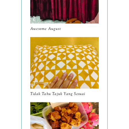
April
9
March
11
Awesome August
February
8
January
14
2024
130
December
19
November
12
October
10
Tidak Tahu Tajuk Yang Sesuai
September
13
August
9
July
12